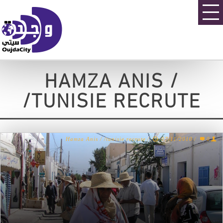
HAMZA ANIS /
/TUNISIE RECRUTE
Hamza Anis / /tunisie recrute
/
07/11/2010
/
0