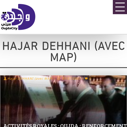
HAJAR DEHHANI (AVEC
MAP)
Hajar DEHHANI (avec MAP)
/
07/07/2007
/
0
ACTIVITÉS ROYALES : OUJDA : RENFORCEMENT