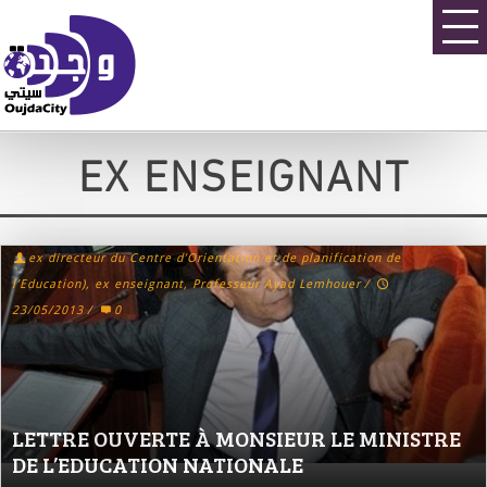
EX ENSEIGNANT
ex directeur du Centre d’Orientation et de planification de
l’Education), ex enseignant, Professeur Ayad Lemhouer
/
23/05/2013
/
0
LETTRE OUVERTE À MONSIEUR LE MINISTRE
DE L’EDUCATION NATIONALE