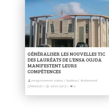
GÉNÉRALISER LES NOUVELLES TIC
DES LAURÉATS DE L’ENSA OUJDA
MANIFESTENT LEURS
COMPÉTENCES
enregistrement videos / Kaddouri, Mohammed
ZERHOUDI
/
04/01/2012
/
0