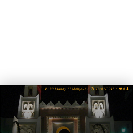
El Mahjouby El Mahjoub
/
13/01/2015
/
0