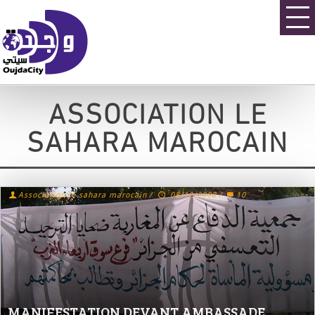
ASSOCIATION LE
SAHARA MAROCAIN
Association le sahara marocain
/
08/12/2008
/
10
MANIFESTATION DEVANT AMBASSADE