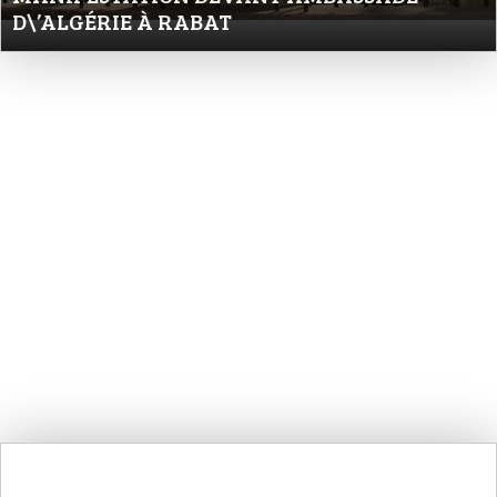
D\’ALGÉRIE À RABAT