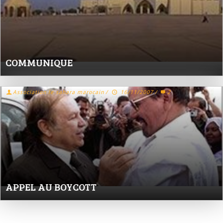
COMMUNIQUE
Association le sahara marocain
/
16/11/2007
/
2
APPEL AU BOYCOTT