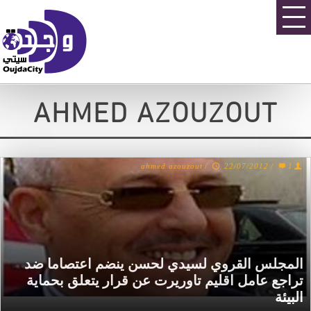
AHMED AZOUZOUT
ahmed azouzout
/
22/07/2012
/
1
المجلس القروي لسيدي لحسن ينضم اعتصاما ضد
تراجع عامل اقليم تاوريرت عن قرار يتعلق بحماية
البيئة