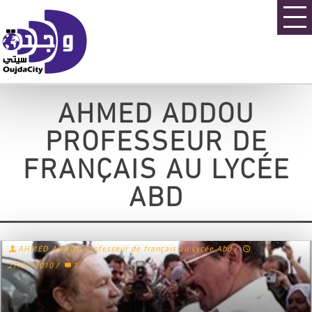
AHMED ADDOU
PROFESSEUR DE
FRANÇAIS AU LYCÉE
ABD
AHMED ADDOU Professeur de français au Lycée Abd
/
27/07/2010
/
1