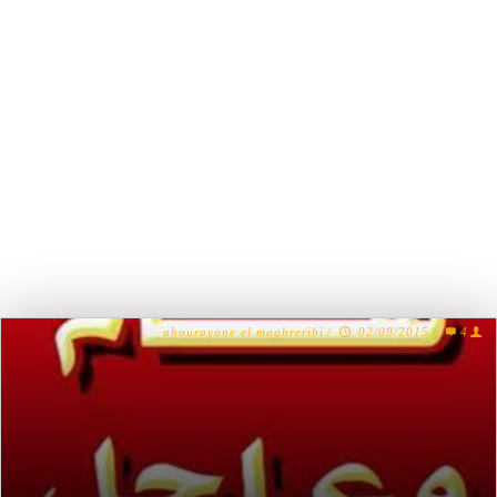
abourayane el maghreribi
/
02/09/2015
/
4