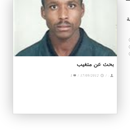
ة
بحث عن متغيب
1
/
17/09/2012
/
: