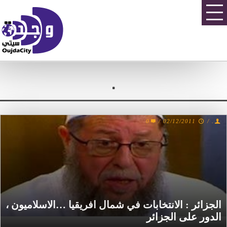
.
0
/
02/12/2011
/
.
الجزائر : الانتخابات في شمال افريقيا …الاسلاميون ،
الدور على الجزائر