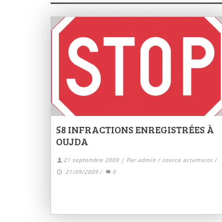
58 INFRACTIONS ENREGISTRÉES À
OUJDA
21 septembre 2009 | Par admin / source actumaroc
/
21/09/2009
/
0