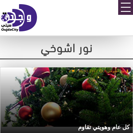
نور اشوخي
0
/
05/01/2012
/
نور اشوخي
كل عام وهويتي تقاوم