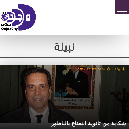
نبيلة
2
/
08/09/2013
/
نبيلة
شكاية من ثانوية النعناع بالناظور