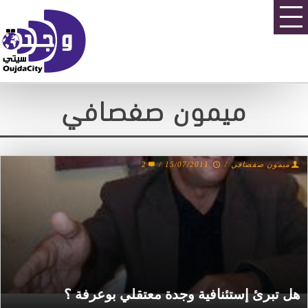
ميمون صفصافي
2
/
15/07/2011
/
ميمون صفصافي
هل تبرئ إستئنافية وجدة معتقلي بوعرفة ؟