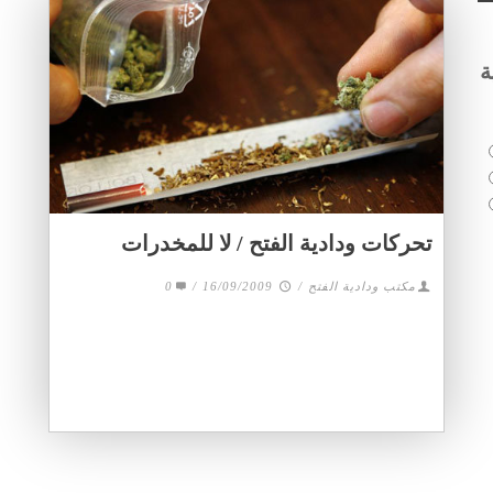
ة
تحركات ودادية الفتح / لا للمخدرات
0
/
16/09/2009
/
مكتب ودادية الفتح