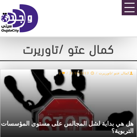
كمال عتو /تاوريرت
1
/
31/10/2013
/
كمال عتو /تاوريرت
هل هي بداية لشل المجالس على مستوى المؤسسات
التربوية؟