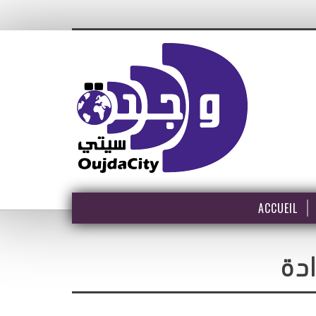
ACCUEIL
دة