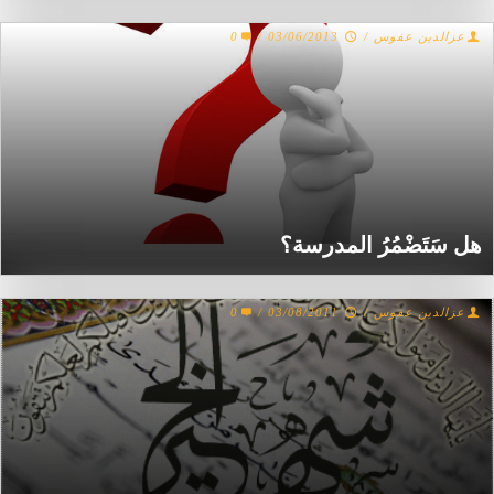
عزالدين عفوس
/
03/06/2013
/
0
هل سَتَضْمُرُ المدرسة؟
عزالدين عفوس
/
03/08/2011
/
0