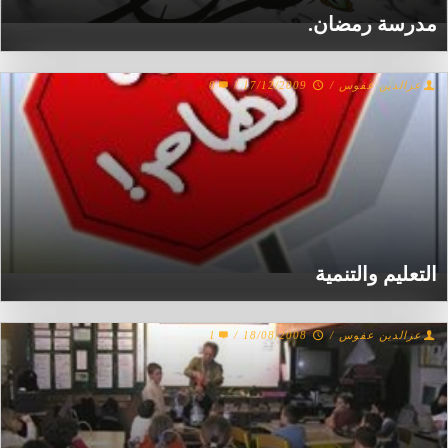
مدرسة رمضان.
عزالدين عفوس
/
17/12/2009
/
0
التعليم والتنمية
عزالدين عفوس
/
18/08/2008
/
1