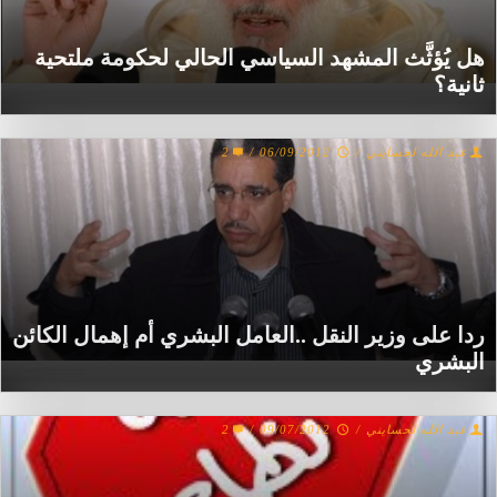
هل يُؤثَّث المشهد السياسي الحالي لحكومة ملتحية
ثانية؟
عبد الله لحسايني
/
06/09/2012
/
2
ردا على وزير النقل ..العامل البشري أم إهمال الكائن
البشري
عبد الله لحسايني
/
09/07/2012
/
2