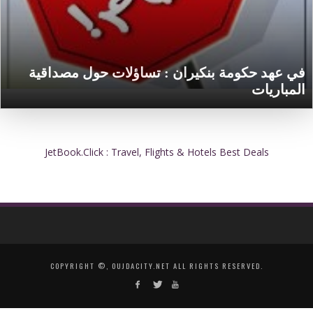
في عهد حكومة بنكيران : تساؤلات حول مصداقية
المباريات
JetBook.Click : Travel, Flights & Hotels Best Deals
COPYRIGHT ©, OUJDACITY.NET ALL RIGHTS RESERVED.