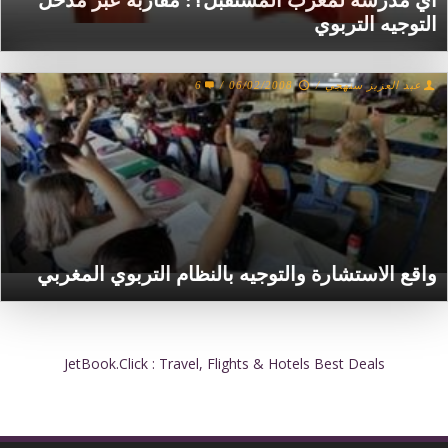
أي مدرسة لمغرب المستقبل؟: مقاربة عبر مدخل
التوجيه التربوي
عبد العزيز سنهجي
/
06/02/2008
/
6
واقع الاستشارة والتوجيه بالنظام التربوي المغربي
JetBook.Click : Travel, Flights & Hotels Best Deals