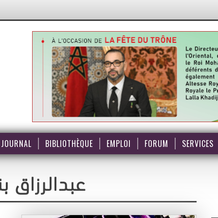
JOURNAL
BIBLIOTHÈQUE
EMPLOI
FORUM
SERVICES
عبدالرزاق 