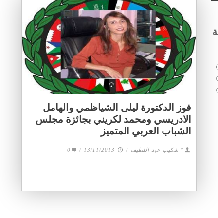
ة
فوز الدكتورة ليلى الشياظمي والهامل
الادريسي ومحمد لكريني بجائزة مجلس
الشباب العربي المتميز
* شكيب عبد اللطيف
/
13/11/2013
/
0