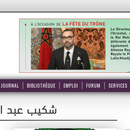
JOURNAL
BIBLIOTHÈQUE
EMPLOI
FORUM
SERVICES
* شكيب عبد 