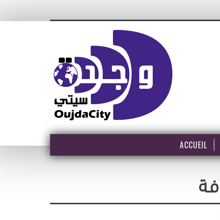
ACCUEIL
فة