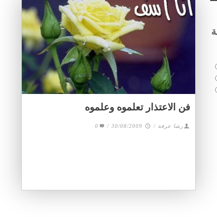
ة
فن الاعتذار تعلموه وعلموه
0
/
30/08/2009
/
رشا عرفة