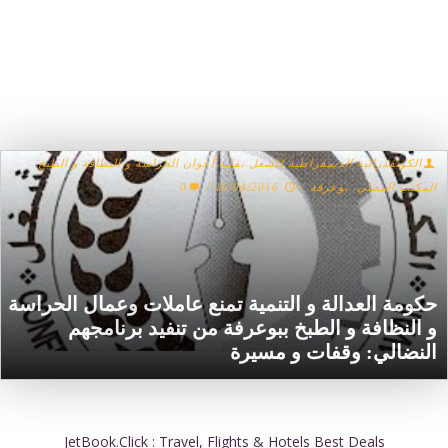
الكونفدرالية الديمقراطية للشغل نقابة أعوان الحراسة و النظافة و الطبخ
المكتب المحلي. بوعرفة
/
16/04/2016
/
0
حكومة العدالة و التنمية تمنع عاملات وعمال الحراسة
و النظافة و الطبخ ببوعرفة من تنفيد برنامجهم
النضالي: وقفات و مسيرة
JetBook.Click : Travel, Flights & Hotels Best Deals