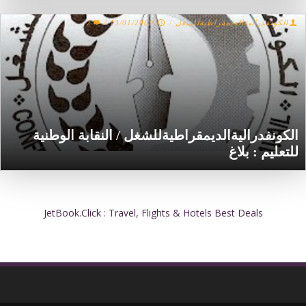
الكونفدراليةالديمقراطيةللشغل
/
13/01/2009
/
2
الكونفدراليةالديمقراطيةللشغل / النقابة الوطنية
للتعليم : بلاغ
JetBook.Click : Travel, Flights & Hotels Best Deals