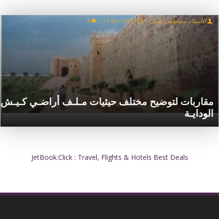
الأستاذ مصطفى كميل
/
11/05/2007
/
3
مقاربات لتوضيح مختلف حيثيات مـلـف أراضـي كـيـش
الودايـة
JetBook.Click : Travel, Flights & Hotels Best Deals