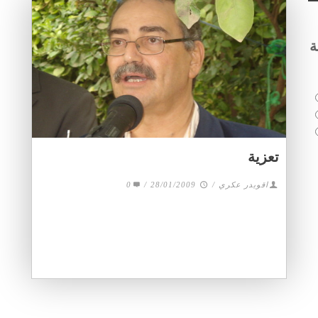
ة
تعزية
0
/
28/01/2009
/
اقويدر عكري