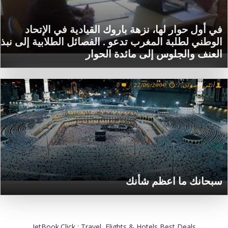
في أول حوار لها، نزهة باروك القيادية في الإتحاد
الوطني لطلبة المغرب تدعو . الفصائل الطلابية إلى نبذ
العنف والجلوس إلى مائدة الحوار
أنس رضوان
/
22/06/2009
/
0
سبحانك ما اعظم شأنك
JetBook.Click : Travel, Flights & Hotels Best Deals