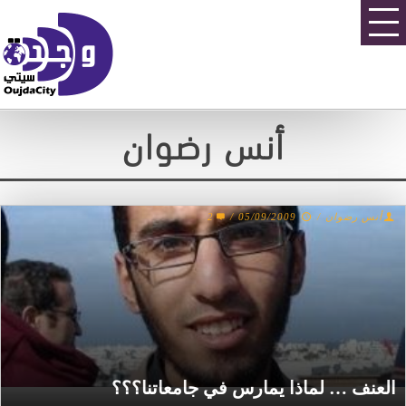
أنس رضوان
أنس رضوان
/
05/09/2009
/
2
العنف … لماذا يمارس في جامعاتنا؟؟؟