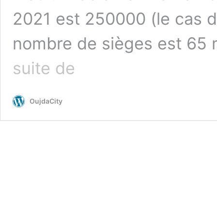
2021 est 250000 (le cas 
nombre de sièges est 65
Problème
suite de
sur
le
diviseur
OujdaCity
électoral
à
discuter
et
à
résoudre
Prochaines
élections
communales
de
–
2021