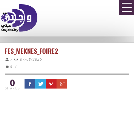
FES_MEKNES_FOIRE2
/
07/08/2025
0
/
0
SHARES