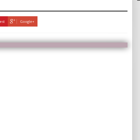
est
Google+