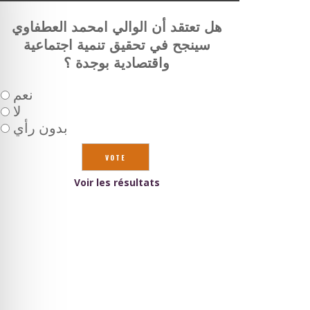
هل تعتقد أن الوالي امحمد العطفاوي
سينجح في تحقيق تنمية اجتماعية
واقتصادية بوجدة ؟
نعم
لا
بدون رأي
Voir les résultats