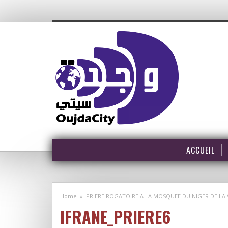
ACCUEIL
Home
»
PRIERE ROGATOIRE A LA MOSQUEE DU NIGER DE LA V
IFRANE_PRIERE6