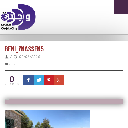
BENI_ZNASSEN5
/
03/06/2026
0
/
0
SHARES