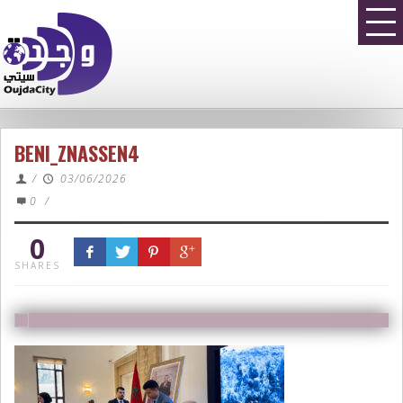
BENI_ZNASSEN4
/
03/06/2026
0
/
0
SHARES