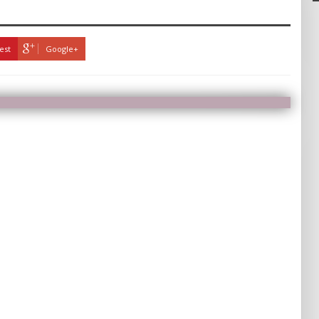
est
Google+