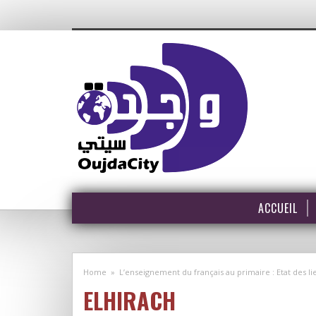
ACCUEIL
Home
»
L’enseignement du français au primaire : Etat des li
ELHIRACH