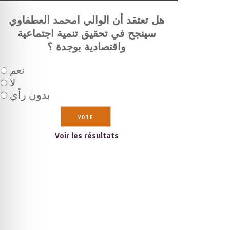
هل تعتقد أن الوالي امحمد العطفاوي
سينجح في تحقيق تنمية اجتماعية
واقتصادية بوجدة ؟
نعم
لا
بدون رأي
Voir les résultats